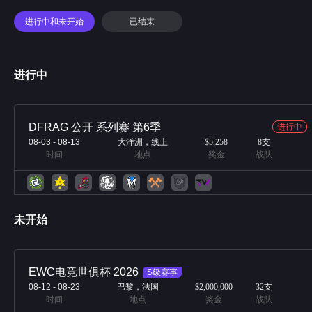
进行中和未开始
已结束
进行中
DFRAG 公开 系列赛 第6季
进行中
08-03
-
08-13
大洋洲，线上
$5,258
8
支
时间
地点
奖金
战队
未开始
EWC电竞世俱杯 2026
S级赛事
08-12
-
08-23
巴黎，法国
$2,000,000
32
支
时间
地点
奖金
战队