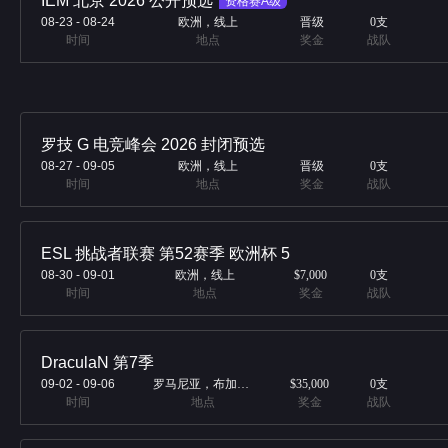
IEM 北京 2026 公开预选
资格赛A级
08-23
-
08-24
欧洲，线上
晋级
0
支
时间
地点
奖金
战队
罗技 G 电竞峰会 2026 封闭预选
08-27
-
09-05
欧洲，线上
晋级
0
支
时间
地点
奖金
战队
ESL 挑战者联赛 第52赛季 欧洲杯 5
08-30
-
09-01
欧洲，线上
$7,000
0
支
时间
地点
奖金
战队
DraculaN 第7季
09-02
-
09-06
罗马尼亚，布加勒斯特
$35,000
0
支
时间
地点
奖金
战队